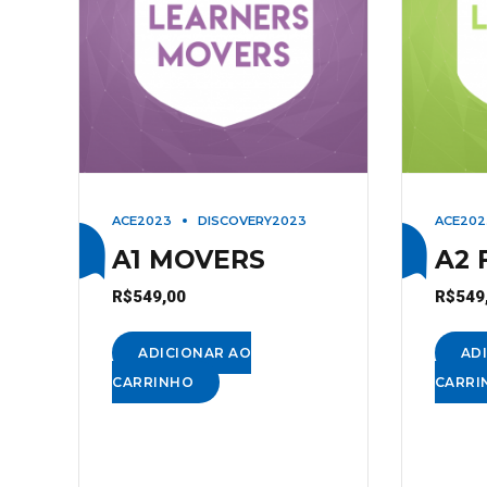
ACE2023
DISCOVERY2023
ACE202
A1 MOVERS
A2 
R$
549,00
R$
549
ADICIONAR AO
AD
CARRINHO
CARRI