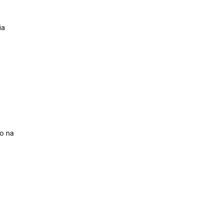
hia
ho na