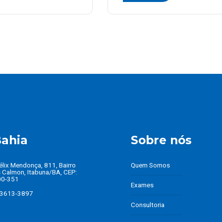
ahia
Sobre nós
élix Mendonça, 811, Bairro
Quem Somos
 Calmon, Itabuna/BA, CEP:
00-351
Exames
 3613-3897
Consultoria