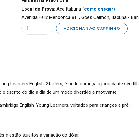
Horário da Prova Oral:
Local de Prova:
Ace Itabuna
(como chegar)
Avenida Félix Mendonça 811, Góes Calmon, Itabuna - Ba
Quantity
ADICIONAR AO CARRINHO
ng Learners English: Starters, é onde começa a jornada de seu fil
o e escrito do dia a dia de um modo divertido e motivante.
Cambridge English: Young Learners, voltados para crianças e pré-
 e estão sujeitos a variação do dólar.