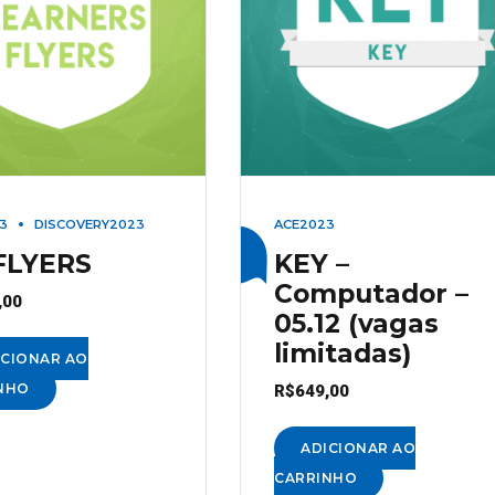
3
DISCOVERY2023
ACE2023
FLYERS
KEY –
Computador –
,00
05.12 (vagas
limitadas)
ICIONAR AO
NHO
R$
649,00
ADICIONAR AO
CARRINHO